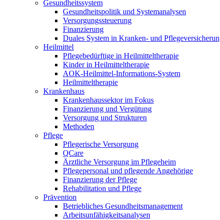
Gesundheitssystem
Gesundheitspolitik und Systemanalysen
Versorgungssteuerung
Finanzierung
Duales System in Kranken- und Pflegeversicheru
Heilmittel
Pflegebedürftige in Heilmitteltherapie
Kinder in Heilmitteltherapie
AOK-Heilmittel-Informations-System
Heilmitteltherapie
Krankenhaus
Krankenhaussektor im Fokus
Finanzierung und Vergütung
Versorgung und Strukturen
Methoden
Pflege
Pflegerische Versorgung
QCare
Ärztliche Versorgung im Pflegeheim
Pflegepersonal und pflegende Angehörige
Finanzierung der Pflege
Rehabilitation und Pflege
Prävention
Betriebliches Gesundheitsmanagement
Arbeitsunfähigkeitsanalysen