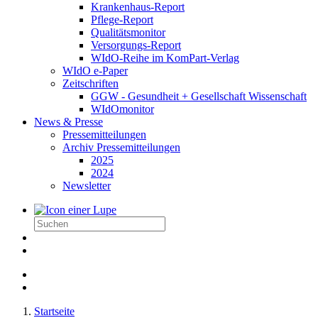
Krankenhaus-Report
Pflege-Report
Qualitätsmonitor
Versorgungs-Report
WIdO-Reihe im KomPart-Verlag
WIdO e-Paper
Zeitschriften
GGW - Gesundheit + Gesellschaft Wissenschaft
WIdOmonitor
News & Presse
Pressemitteilungen
Archiv Pressemitteilungen
2025
2024
Newsletter
Startseite