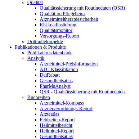
Qualität
Qualitätssicherung mit Routinedaten (QSR)
Qualität im Pflegeheim
Arzneimitteltherapiesicherheit
Risikoadjustierung
Qualitätsmonitor
Versorgungs-Report
Drittmittelprojekte
Publikationen & Produkte
Publikationsdatenbank
Analytik
Arzneimittel-Preisinformation
ATC-Klassifikation
DatRabatt
Gesundheitsatlas
PharMaAnalyst
QSR - Qualitätssicherung mit Routinedaten
Buchreihen
Arzneimittel-Kompass
Arzneiverordnungs-Report
Ärzteatlas
Fehlzeiten-Report
Heilmittelbericht
Heilmittel-Report
Gesundheitsatlas