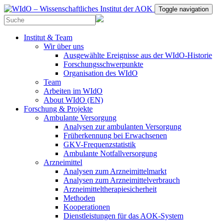
Toggle navigation
Institut & Team
Wir über uns
Ausgewählte Ereignisse aus der WIdO-Historie
Forschungsschwerpunkte
Organisation des WIdO
Team
Arbeiten im WIdO
About WIdO (EN)
Forschung & Projekte
Ambulante Versorgung
Analysen zur ambulanten Versorgung
Früherkennung bei Erwachsenen
GKV-Frequenzstatistik
Ambulante Notfallversorgung
Arzneimittel
Analysen zum Arzneimittelmarkt
Analysen zum Arzneimittelverbrauch
Arzneimitteltherapiesicherheit
Methoden
Kooperationen
Dienstleistungen für das AOK-System