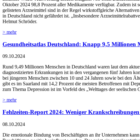
Oktober 2024 98,8 Prozent aller Medikamente verfügbar. Zudem ist selb
gelisteten Arzneimittel sind in der Regel wirkstoffgleiche Alternativ
in Deutschland nicht gefährdet ist. „Insbesondere Arzneimittelrabatt
Helmut Schröder.
> mehr
Gesundheitsatlas Deutschland: Knapp 9,5 Millionen 
09.10.2024
Rund 9,49 Millionen Menschen in Deutschland waren laut dem aktuel
diagnostizierten Erkrankungen ist in den vergangenen fünf Jahren kont
bei jüngeren Menschen zwischen 10 und 24 Jahren sowie bei den Älter
gibt es im Saarland mit 14,2 Prozent die meisten Betroffenen mit De
zum Thema Depression ist im Vorfeld des „Welttages der seelischen 
> mehr
Fehlzeiten-Report 2024: Weniger Krankschreibungen 
08.10.2024
Die emotionale Bindung von Beschäftigten an ihr Unternehmen kann v