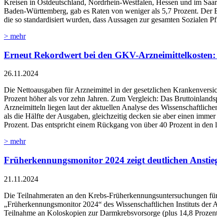
Kreisen in Ostdeutschland, Nordrhein-Westfalen, Hessen und im Saar
Baden-Württemberg, gab es Raten von weniger als 5,7 Prozent. Der 
die so standardisiert wurden, dass Aussagen zur gesamten Sozialen P
> mehr
Erneut Rekordwert bei den GKV-Arzneimittelkosten: 
26.11.2024
Die Nettoausgaben für Arzneimittel in der gesetzlichen Krankenversi
Prozent höher als vor zehn Jahren. Zum Vergleich: Das Bruttoinland
Arzneimitteln liegen laut der aktuellen Analyse des Wissenschaftlich
als die Hälfte der Ausgaben, gleichzeitig decken sie aber einen imme
Prozent. Das entspricht einem Rückgang von über 40 Prozent in den l
> mehr
Früherkennungsmonitor 2024 zeigt deutlichen Ansti
21.11.2024
Die Teilnahmeraten an den Krebs-Früherkennungsuntersuchungen für ge
„Früherkennungsmonitor 2024“ des Wissenschaftlichen Instituts der 
Teilnahme an Koloskopien zur Darmkrebsvorsorge (plus 14,8 Prozen