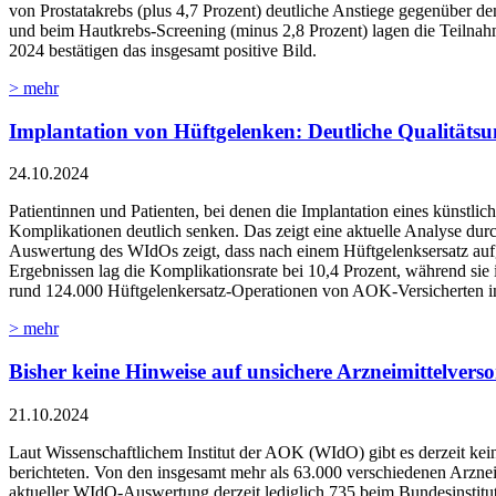
von Prostatakrebs (plus 4,7 Prozent) deutliche Anstiege gegenüber d
und beim Hautkrebs-Screening (minus 2,8 Prozent) lagen die Teilnah
2024 bestätigen das insgesamt positive Bild.
> mehr
Implantation von Hüftgelenken: Deutliche Qualitätsu
24.10.2024
Patientinnen und Patienten, bei denen die Implantation eines künstli
Komplikationen deutlich senken. Das zeigt eine aktuelle Analyse dur
Auswertung des WIdOs zeigt, dass nach einem Hüftgelenksersatz aufgr
Ergebnissen lag die Komplikationsrate bei 10,4 Prozent, während sie 
rund 124.000 Hüftgelenkersatz-Operationen von AOK-Versicherten in
> mehr
Bisher keine Hinweise auf unsichere Arzneimittelvers
21.10.2024
Laut Wissenschaftlichem Institut der AOK (WIdO) gibt es derzeit kei
berichteten. Von den insgesamt mehr als 63.000 verschiedenen Arznei
aktueller WIdO-Auswertung derzeit lediglich 735 beim Bundesinstitu