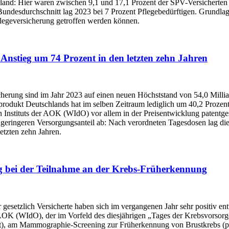
land: Hier waren zwischen 9,1 und 17,1 Prozent der SPV-Versicherten 
Bundesdurchschnitt lag 2023 bei 7 Prozent Pflegebedürftigen. Grundl
flegeversicherung getroffen werden können.
Anstieg um 74 Prozent in den letzten zehn Jahren
cherung sind im Jahr 2023 auf einen neuen Höchststand von 54,0 Millia
sprodukt Deutschlands hat im selben Zeitraum lediglich um 40,2 Proz
en Instituts der AOK (WIdO) vor allem in der Preisentwicklung patentg
r geringeren Versorgungsanteil ab: Nach verordneten Tagesdosen lag di
etzten zehn Jahren.
eg bei der Teilnahme an der Krebs-Früherkennung
setzlich Versicherte haben sich im vergangenen Jahr sehr positiv entw
AOK (WIdO), der im Vorfeld des diesjährigen „Tages der Krebsvorsorg
t), am Mammographie-Screening zur Früherkennung von Brustkrebs (p