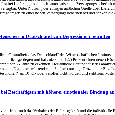
st bei Lieferengpässen nicht automatisch die Versorgungssicherheit mit 
en verfügbar. Unter Nutzung der einzigen amtlichen Quelle über Lieferun
verträge tragen zu einer hohen Versorgungssicherheit bei und senken di
Menschen in Deutschland von Depressionen betroffen
len „Gesundheitsatlas Deutschland“ des Wissenschaftlichen Instituts
inuierlich gestiegen und hat zuletzt mit 12,5 Prozent einen neuen Höch
en über 65 Jahre zu erkennen. Der aktuelle Gesundheitsatlas analysie
pressions-Diagnose, während es in Sachsen nur 11,1 Prozent der Bevöl
Gesundheit“ am 10. Oktober veröffentlicht worden und steht zum kost
bei Beschäftigten mit höherer emotionaler Bindung an
or allem durch das Verhalten der Führungskraft und die individuelle 