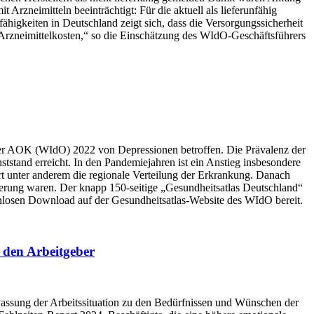
Arzneimitteln beeinträchtigt: Für die aktuell als lieferunfähig
fähigkeiten in Deutschland zeigt sich, dass die Versorgungssicherheit
e Arzneimittelkosten,“ so die Einschätzung des WIdO-Geschäftsführers
 der AOK (WIdO) 2022 von Depressionen betroffen. Die Prävalenz der
ststand erreicht. In den Pandemiejahren ist ein Anstieg insbesondere
rt unter anderem die regionale Verteilung der Erkrankung. Danach
kerung waren. Der knapp 150-seitige „Gesundheitsatlas Deutschland“
enlosen Download auf der Gesundheitsatlas-Website des WIdO bereit.
 den Arbeitgeber
Passung der Arbeitssituation zu den Bedürfnissen und Wünschen der