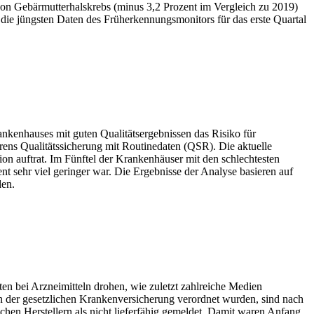
von Gebärmutterhalskrebs (minus 3,2 Prozent im Vergleich zu 2019)
ie jüngsten Daten des Früherkennungsmonitors für das erste Quartal
ankenhauses mit guten Qualitätsergebnissen das Risiko für
rens Qualitätssicherung mit Routinedaten (QSR). Die aktuelle
on auftrat. Im Fünftel der Krankenhäuser mit den schlechtesten
t sehr viel geringer war. Die Ergebnisse der Analyse basieren auf
den.
en bei Arzneimitteln drohen, wie zuletzt zahlreiche Medien
en der gesetzlichen Krankenversicherung verordnet wurden, sind nach
hen Herstellern als nicht lieferfähig gemeldet. Damit waren Anfang