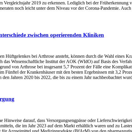
em Vergleichsjahr 2019 zu erkennen. Lediglich bei der Früherkennung 
meraten noch leicht unter dem Niveau vor der Corona-Pandemie. Auch d
nterschiede zwischen operierenden Kliniken
chen Hüftgelenkes bei Arthrose ansteht, können durch die Wahl eines Kr
ch das Wissenschaftliche Institut der AOK (WIdO) auf Basis des Verfah
und von Arthrose bei insgesamt 5,7 Prozent der Fälle eine Komplikati
im Fünftel der Krankenhäuser mit den besten Ergebnissen mit 3,2 Prozen
 den Jahren 2020 bis 2022, die bis zu einem Jahr nachbeobachtet wur
orgung
ne Hinweise darauf, dass Versorgungsengpässe oder Lieferschwierigkeit
mitteln, die im Jahr 2023 auf dem Markt erhältlich waren und zu Last
t für Arzneimittel und Medizinprodukte (BfArM) von den pharmazeutisc