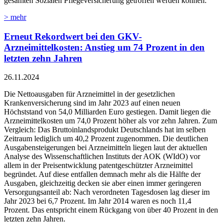
gesamten Sozialen Pflegeversicherung getroffen werden können.
> mehr
Erneut Rekordwert bei den GKV-
Arzneimittelkosten: Anstieg um 74 Prozent in den
letzten zehn Jahren
26.11.2024
Die Nettoausgaben für Arzneimittel in der gesetzlichen
Krankenversicherung sind im Jahr 2023 auf einen neuen
Höchststand von 54,0 Milliarden Euro gestiegen. Damit liegen die
Arzneimittelkosten um 74,0 Prozent höher als vor zehn Jahren. Zum
Vergleich: Das Bruttoinlandsprodukt Deutschlands hat im selben
Zeitraum lediglich um 40,2 Prozent zugenommen. Die deutlichen
Ausgabensteigerungen bei Arzneimitteln liegen laut der aktuellen
Analyse des Wissenschaftlichen Instituts der AOK (WIdO) vor
allem in der Preisentwicklung patentgeschützter Arzneimittel
begründet. Auf diese entfallen demnach mehr als die Hälfte der
Ausgaben, gleichzeitig decken sie aber einen immer geringeren
Versorgungsanteil ab: Nach verordneten Tagesdosen lag dieser im
Jahr 2023 bei 6,7 Prozent. Im Jahr 2014 waren es noch 11,4
Prozent. Das entspricht einem Rückgang von über 40 Prozent in den
letzten zehn Jahren.