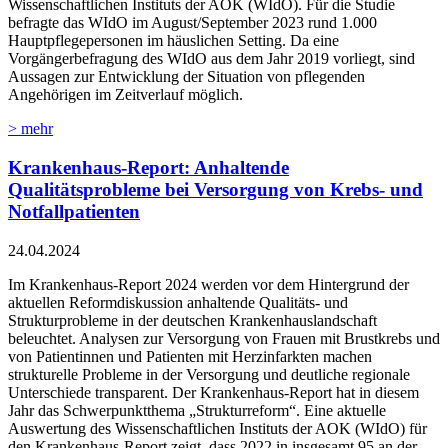
Wissenschaftlichen Instituts der AOK (WIdO). Für die Studie
befragte das WIdO im August/September 2023 rund 1.000
Hauptpflegepersonen im häuslichen Setting. Da eine
Vorgängerbefragung des WIdO aus dem Jahr 2019 vorliegt, sind
Aussagen zur Entwicklung der Situation von pflegenden
Angehörigen im Zeitverlauf möglich.
> mehr
Krankenhaus-Report: Anhaltende
Qualitätsprobleme bei Versorgung von Krebs- und
Notfallpatienten
24.04.2024
Im Krankenhaus-Report 2024 werden vor dem Hintergrund der
aktuellen Reformdiskussion anhaltende Qualitäts- und
Strukturprobleme in der deutschen Krankenhauslandschaft
beleuchtet. Analysen zur Versorgung von Frauen mit Brustkrebs und
von Patientinnen und Patienten mit Herzinfarkten machen
strukturelle Probleme in der Versorgung und deutliche regionale
Unterschiede transparent. Der Krankenhaus-Report hat in diesem
Jahr das Schwerpunktthema „Strukturreform“. Eine aktuelle
Auswertung des Wissenschaftlichen Instituts der AOK (WIdO) für
den Krankenhaus-Report zeigt, dass 2022 in insgesamt 95 an der