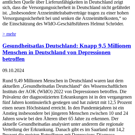
amtlichen Quelle über Lieferunfähigkeiten in Deutschland zeigt
sich, dass die Versorgungssicherheit in Deutschland nicht gefährdet
ist. „Insbesondere Arzneimittelrabattverträge tragen zu einer hohen
Versorgungssicherheit bei und senken die Arzneimittelkosten,“ so
die Einschätzung des WIdO-Geschäftsführers Helmut Schröder.
> mehr
Gesundheitsatlas Deutschland: Knapp 9,5 Millionen
Menschen in Deutschland von Depressionen
betroffen
09.10.2024
Rund 9,49 Millionen Menschen in Deutschland waren laut dem
aktuellen „Gesundheitsatlas Deutschland“ des Wissenschaftlichen
Instituts der AOK (WIdO) 2022 von Depressionen betroffen. Die
Prävalenz der diagnostizierten Erkrankungen ist in den vergangenen
fünf Jahren kontinuierlich gestiegen und hat zuletzt mit 12,5 Prozent
einen neuen Höchststand erreicht. In den Pandemiejahren ist ein
Anstieg insbesondere bei jüngeren Menschen zwischen 10 und 24
Jahren sowie bei den Älteren über 65 Jahre zu erkennen. Der
aktuelle Gesundheitsatlas analysiert unter anderem die regionale
Verteilung der Erkrankung. Danach gibt es im Saarland mit 14,2
Prozent die meisten Betroffenen mit Depressions-Diagnose,