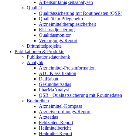
Arbeitsunfähigkeitsanalysen
Qualität
Qualitätssicherung mit Routinedaten (QSR)
Qualität im Pflegeheim
Arzneimitteltherapiesicherheit
Risikoadjustierung
Qualitätsmonitor
Versorgungs-Report
Drittmittelprojekte
Publikationen & Produkte
Publikationsdatenbank
Analytik
Arzneimittel-Preisinformation
ATC-Klassifikation
DatRabatt
Gesundheitsatlas
PharMaAnalyst
QSR - Qualitätssicherung mit Routinedaten
Buchreihen
Arzneimittel-Kompass
Arzneiverordnungs-Report
Ärzteatlas
Fehlzeiten-Report
Heilmittelbericht
Heilmittel-Report