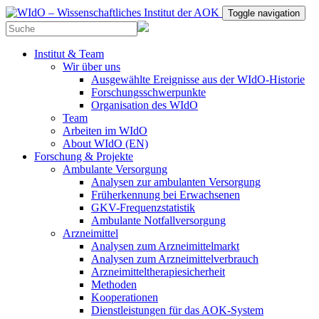
Toggle navigation
Institut & Team
Wir über uns
Ausgewählte Ereignisse aus der WIdO-Historie
Forschungsschwerpunkte
Organisation des WIdO
Team
Arbeiten im WIdO
About WIdO (EN)
Forschung & Projekte
Ambulante Versorgung
Analysen zur ambulanten Versorgung
Früherkennung bei Erwachsenen
GKV-Frequenzstatistik
Ambulante Notfallversorgung
Arzneimittel
Analysen zum Arzneimittelmarkt
Analysen zum Arzneimittelverbrauch
Arzneimitteltherapiesicherheit
Methoden
Kooperationen
Dienstleistungen für das AOK-System