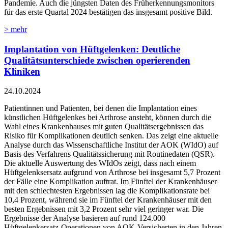
Pandemie. Auch die jüngsten Daten des Früherkennungsmonitors
für das erste Quartal 2024 bestätigen das insgesamt positive Bild.
> mehr
Implantation von Hüftgelenken: Deutliche
Qualitätsunterschiede zwischen operierenden
Kliniken
24.10.2024
Patientinnen und Patienten, bei denen die Implantation eines
künstlichen Hüftgelenkes bei Arthrose ansteht, können durch die
Wahl eines Krankenhauses mit guten Qualitätsergebnissen das
Risiko für Komplikationen deutlich senken. Das zeigt eine aktuelle
Analyse durch das Wissenschaftliche Institut der AOK (WIdO) auf
Basis des Verfahrens Qualitätssicherung mit Routinedaten (QSR).
Die aktuelle Auswertung des WIdOs zeigt, dass nach einem
Hüftgelenksersatz aufgrund von Arthrose bei insgesamt 5,7 Prozent
der Fälle eine Komplikation auftrat. Im Fünftel der Krankenhäuser
mit den schlechtesten Ergebnissen lag die Komplikationsrate bei
10,4 Prozent, während sie im Fünftel der Krankenhäuser mit den
besten Ergebnissen mit 3,2 Prozent sehr viel geringer war. Die
Ergebnisse der Analyse basieren auf rund 124.000
Hüftgelenkersatz-Operationen von AOK-Versicherten in den Jahren