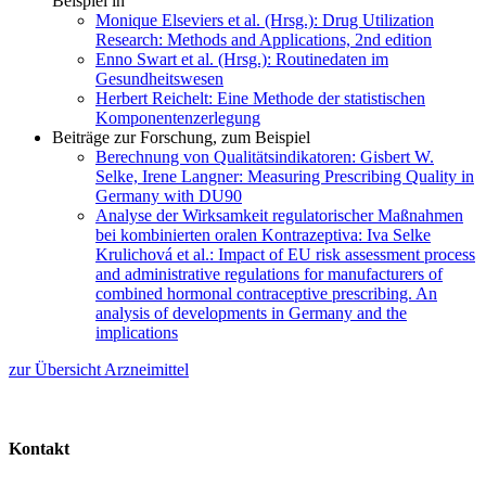
Beispiel in
Monique Elseviers et al. (Hrsg.): Drug Utilization
Research: Methods and Applications, 2nd edition
Enno Swart et al. (Hrsg.): Routinedaten im
Gesundheitswesen
Herbert Reichelt: Eine Methode der statistischen
Komponentenzerlegung
Beiträge zur Forschung, zum Beispiel
Berechnung von Qualitätsindikatoren: Gisbert W.
Selke, Irene Langner: Measuring Prescribing Quality in
Germany with DU90
Analyse der Wirksamkeit regulatorischer Maßnahmen
bei kombinierten oralen Kontrazeptiva: Iva Selke
Krulichová et al.: Impact of EU risk assessment process
and administrative regulations for manufacturers of
combined hormonal contraceptive prescribing. An
analysis of developments in Germany and the
implications
zur Übersicht Arzneimittel
Kontakt