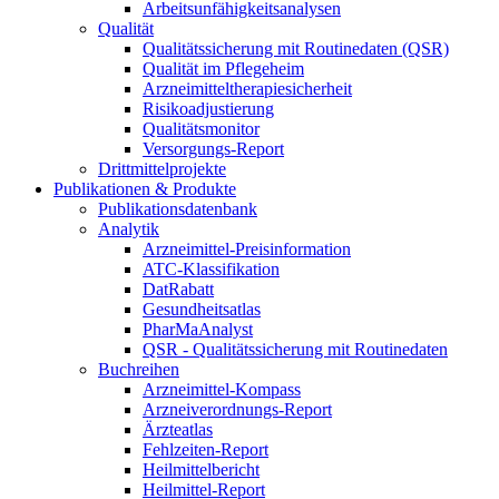
Arbeitsunfähigkeitsanalysen
Qualität
Qualitätssicherung mit Routinedaten (QSR)
Qualität im Pflegeheim
Arzneimitteltherapiesicherheit
Risikoadjustierung
Qualitätsmonitor
Versorgungs-Report
Drittmittelprojekte
Publikationen & Produkte
Publikationsdatenbank
Analytik
Arzneimittel-Preisinformation
ATC-Klassifikation
DatRabatt
Gesundheitsatlas
PharMaAnalyst
QSR - Qualitätssicherung mit Routinedaten
Buchreihen
Arzneimittel-Kompass
Arzneiverordnungs-Report
Ärzteatlas
Fehlzeiten-Report
Heilmittelbericht
Heilmittel-Report