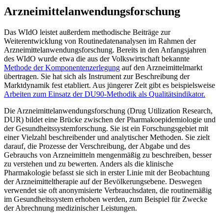
Arzneimittelanwendungsforschung
Das WIdO leistet außerdem methodische Beiträge zur
Weiterentwicklung von Routinedatenanalysen im Rahmen der
Arzneimittelanwendungsforschung. Bereits in den Anfangsjahren
des WIdO wurde etwa die aus der Volkswirtschaft bekannte
Methode der Komponentenzerlegung
auf den Arzneimittelmarkt
übertragen. Sie hat sich als Instrument zur Beschreibung der
Marktdynamik fest etabliert. Aus jüngerer Zeit gibt es beispielsweise
Arbeiten zum Einsatz der DU90-Methodik als Qualitätsindikator.
Die Arzneimittelanwendungsforschung (Drug Utilization Research,
DUR) bildet eine Brücke zwischen der Pharmakoepidemiologie und
der Gesundheitssystemforschung. Sie ist ein Forschungsgebiet mit
einer Vielzahl beschreibender und analytischer Methoden. Sie zielt
darauf, die Prozesse der Verschreibung, der Abgabe und des
Gebrauchs von Arzneimitteln mengenmäßig zu beschreiben, besser
zu verstehen und zu bewerten. Anders als die klinische
Pharmakologie befasst sie sich in erster Linie mit der Beobachtung
der Arzneimitteltherapie auf der Bevölkerungsebene. Deswegen
verwendet sie oft anonymisierte Verbrauchsdaten, die routinemäßig
im Gesundheitssystem erhoben werden, zum Beispiel für Zwecke
der Abrechnung medizinischer Leistungen.