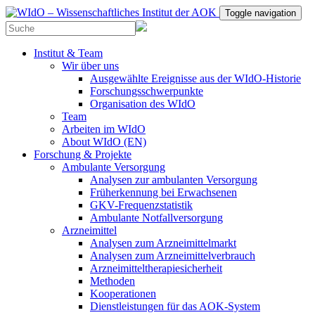
Toggle navigation
Institut & Team
Wir über uns
Ausgewählte Ereignisse aus der WIdO-Historie
Forschungsschwerpunkte
Organisation des WIdO
Team
Arbeiten im WIdO
About WIdO (EN)
Forschung & Projekte
Ambulante Versorgung
Analysen zur ambulanten Versorgung
Früherkennung bei Erwachsenen
GKV-Frequenzstatistik
Ambulante Notfallversorgung
Arzneimittel
Analysen zum Arzneimittelmarkt
Analysen zum Arzneimittelverbrauch
Arzneimitteltherapiesicherheit
Methoden
Kooperationen
Dienstleistungen für das AOK-System