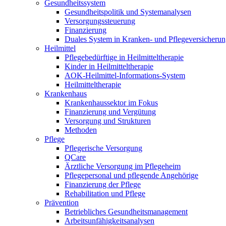
Gesundheitssystem
Gesundheitspolitik und Systemanalysen
Versorgungssteuerung
Finanzierung
Duales System in Kranken- und Pflegeversicheru
Heilmittel
Pflegebedürftige in Heilmitteltherapie
Kinder in Heilmitteltherapie
AOK-Heilmittel-Informations-System
Heilmitteltherapie
Krankenhaus
Krankenhaussektor im Fokus
Finanzierung und Vergütung
Versorgung und Strukturen
Methoden
Pflege
Pflegerische Versorgung
QCare
Ärztliche Versorgung im Pflegeheim
Pflegepersonal und pflegende Angehörige
Finanzierung der Pflege
Rehabilitation und Pflege
Prävention
Betriebliches Gesundheitsmanagement
Arbeitsunfähigkeitsanalysen