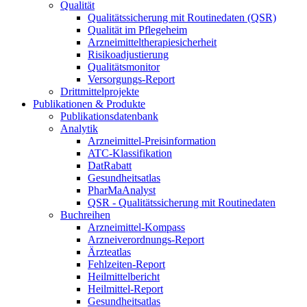
Qualität
Qualitätssicherung mit Routinedaten (QSR)
Qualität im Pflegeheim
Arzneimitteltherapiesicherheit
Risikoadjustierung
Qualitätsmonitor
Versorgungs-Report
Drittmittelprojekte
Publikationen & Produkte
Publikationsdatenbank
Analytik
Arzneimittel-Preisinformation
ATC-Klassifikation
DatRabatt
Gesundheitsatlas
PharMaAnalyst
QSR - Qualitätssicherung mit Routinedaten
Buchreihen
Arzneimittel-Kompass
Arzneiverordnungs-Report
Ärzteatlas
Fehlzeiten-Report
Heilmittelbericht
Heilmittel-Report
Gesundheitsatlas