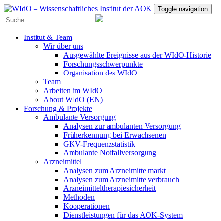
Toggle navigation
Institut & Team
Wir über uns
Ausgewählte Ereignisse aus der WIdO-Historie
Forschungsschwerpunkte
Organisation des WIdO
Team
Arbeiten im WIdO
About WIdO (EN)
Forschung & Projekte
Ambulante Versorgung
Analysen zur ambulanten Versorgung
Früherkennung bei Erwachsenen
GKV-Frequenzstatistik
Ambulante Notfallversorgung
Arzneimittel
Analysen zum Arzneimittelmarkt
Analysen zum Arzneimittelverbrauch
Arzneimitteltherapiesicherheit
Methoden
Kooperationen
Dienstleistungen für das AOK-System