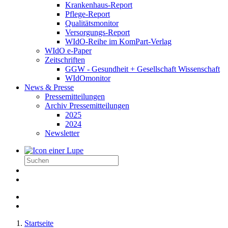
Krankenhaus-Report
Pflege-Report
Qualitätsmonitor
Versorgungs-Report
WIdO-Reihe im KomPart-Verlag
WIdO e-Paper
Zeitschriften
GGW - Gesundheit + Gesellschaft Wissenschaft
WIdOmonitor
News & Presse
Pressemitteilungen
Archiv Pressemitteilungen
2025
2024
Newsletter
Startseite