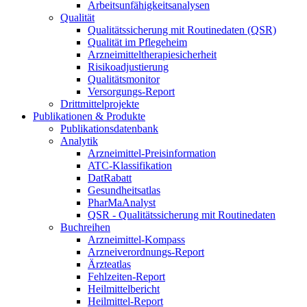
Arbeitsunfähigkeitsanalysen
Qualität
Qualitätssicherung mit Routinedaten (QSR)
Qualität im Pflegeheim
Arzneimitteltherapiesicherheit
Risikoadjustierung
Qualitätsmonitor
Versorgungs-Report
Drittmittelprojekte
Publikationen & Produkte
Publikationsdatenbank
Analytik
Arzneimittel-Preisinformation
ATC-Klassifikation
DatRabatt
Gesundheitsatlas
PharMaAnalyst
QSR - Qualitätssicherung mit Routinedaten
Buchreihen
Arzneimittel-Kompass
Arzneiverordnungs-Report
Ärzteatlas
Fehlzeiten-Report
Heilmittelbericht
Heilmittel-Report