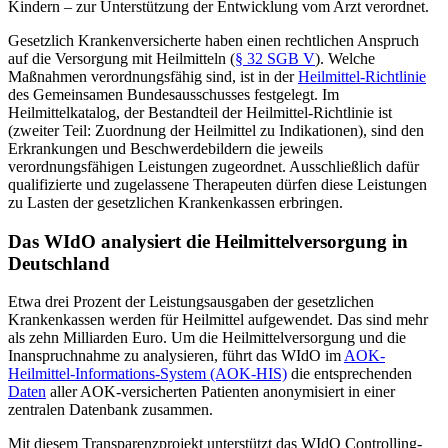
Kindern – zur Unterstützung der Entwicklung vom Arzt verordnet.
Gesetzlich Krankenversicherte haben einen rechtlichen Anspruch
auf die Versorgung mit Heilmitteln (
§ 32 SGB V
). Welche
Maßnahmen verordnungsfähig sind, ist in der
Heilmittel-Richtlinie
des Gemeinsamen Bundesausschusses festgelegt. Im
Heilmittelkatalog, der Bestandteil der Heilmittel-Richtlinie ist
(zweiter Teil: Zuordnung der Heilmittel zu Indikationen), sind den
Erkrankungen und Beschwerdebildern die jeweils
verordnungsfähigen Leistungen zugeordnet. Ausschließlich dafür
qualifizierte und zugelassene Therapeuten dürfen diese Leistungen
zu Lasten der gesetzlichen Krankenkassen erbringen.
Das WIdO analysiert die Heilmittelversorgung in
Deutschland
Etwa drei Prozent der Leistungsausgaben der gesetzlichen
Krankenkassen werden für Heilmittel aufgewendet. Das sind mehr
als zehn Milliarden Euro. Um die Heilmittelversorgung und die
Inanspruchnahme zu analysieren, führt das WIdO im
AOK-
Heilmittel-Informations‑System (AOK-HIS)
die entsprechenden
Daten
aller AOK-versicherten Patienten anonymisiert in einer
zentralen Datenbank zusammen.
Mit diesem Transparenzprojekt unterstützt das WIdO Controlling-