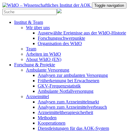
Toggle navigation
Institut & Team
Wir über uns
Ausgewählte Ereignisse aus der WIdO-Historie
Forschungsschwerpunkte
Organisation des WIdO
Team
Arbeiten im WIdO
About WIdO (EN)
Forschung & Projekte
Ambulante Versorgung
Analysen zur ambulanten Versorgung
Früherkennung bei Erwachsenen
GKV-Frequenzstatistik
Ambulante Notfallversorgung
Arzneimittel
Analysen zum Arzneimittelmarkt
Analysen zum Arzneimittelverbrauch
Arzneimitteltherapiesicherheit
Methoden
Kooperationen
Dienstleistungen für das AOK-System