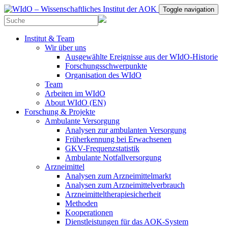
Toggle navigation
Institut & Team
Wir über uns
Ausgewählte Ereignisse aus der WIdO-Historie
Forschungsschwerpunkte
Organisation des WIdO
Team
Arbeiten im WIdO
About WIdO (EN)
Forschung & Projekte
Ambulante Versorgung
Analysen zur ambulanten Versorgung
Früherkennung bei Erwachsenen
GKV-Frequenzstatistik
Ambulante Notfallversorgung
Arzneimittel
Analysen zum Arzneimittelmarkt
Analysen zum Arzneimittelverbrauch
Arzneimitteltherapiesicherheit
Methoden
Kooperationen
Dienstleistungen für das AOK-System