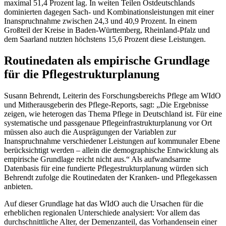
maximal 51,4 Prozent lag. In weiten Teilen Ostdeutschlands
dominierten dagegen Sach- und Kombinationsleistungen mit einer
Inanspruchnahme zwischen 24,3 und 40,9 Prozent. In einem
Großteil der Kreise in Baden-Württemberg, Rheinland-Pfalz und
dem Saarland nutzten höchstens 15,6 Prozent diese Leistungen.
Routinedaten als empirische Grundlage
für die Pflegestrukturplanung
Susann Behrendt, Leiterin des Forschungsbereichs Pflege am WIdO
und Mitherausgeberin des Pflege-Reports, sagt: „Die Ergebnisse
zeigen, wie heterogen das Thema Pflege in Deutschland ist. Für eine
systematische und passgenaue Pflegeinfrastrukturplanung vor Ort
müssen also auch die Ausprägungen der Variablen zur
Inanspruchnahme verschiedener Leistungen auf kommunaler Ebene
berücksichtigt werden – allein die demographische Entwicklung als
empirische Grundlage reicht nicht aus.“ Als aufwandsarme
Datenbasis für eine fundierte Pflegestrukturplanung würden sich
Behrendt zufolge die Routinedaten der Kranken- und Pflegekassen
anbieten.
Auf dieser Grundlage hat das WIdO auch die Ursachen für die
erheblichen regionalen Unterschiede analysiert: Vor allem das
durchschnittliche Alter, der Demenzanteil, das Vorhandensein einer