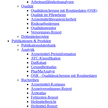
Arbeitsunfähigkeitsanalysen
Qualität
Qualitätssicherung mit Routinedaten (QSR)
Qualität im Pflegeheim
Arzneimitteltherapiesicherheit
Risikoadjustierung
Qualitätsmonitor
Versorgungs-Report
Drittmittelprojekte
Publikationen & Produkte
Publikationsdatenbank
Analytik
Arzneimittel-Preisinformation
ATC-Klassifikation
DatRabatt
Gesundheitsatlas
PharMaAnalyst
QSR - Qualitätssicherung mit Routinedaten
Buchreihen
Arzneimittel-Kompass
Arzneiverordnungs-Report
Ärzteatlas
Fehlzeiten-Report
Heilmittelbericht
Heilmittel-Report