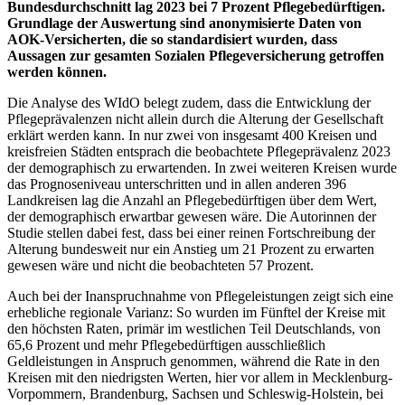
Bundesdurchschnitt lag 2023 bei 7 Prozent Pflegebedürftigen.
Grundlage der Auswertung sind anonymisierte Daten von
AOK-Versicherten, die so standardisiert wurden, dass
Aussagen zur gesamten Sozialen Pflegeversicherung getroffen
werden können.
Die Analyse des WIdO belegt zudem, dass die Entwicklung der
Pflegeprävalenzen nicht allein durch die Alterung der Gesellschaft
erklärt werden kann. In nur zwei von insgesamt 400 Kreisen und
kreisfreien Städten entsprach die beobachtete Pflegeprävalenz 2023
der demographisch zu erwartenden. In zwei weiteren Kreisen wurde
das Prognoseniveau unterschritten und in allen anderen 396
Landkreisen lag die Anzahl an Pflegebedürftigen über dem Wert,
der demographisch erwartbar gewesen wäre. Die Autorinnen der
Studie stellen dabei fest, dass bei einer reinen Fortschreibung der
Alterung bundesweit nur ein Anstieg um 21 Prozent zu erwarten
gewesen wäre und nicht die beobachteten 57 Prozent.
Auch bei der Inanspruchnahme von Pflegeleistungen zeigt sich eine
erhebliche regionale Varianz: So wurden im Fünftel der Kreise mit
den höchsten Raten, primär im westlichen Teil Deutschlands, von
65,6 Prozent und mehr Pflegebedürftigen ausschließlich
Geldleistungen in Anspruch genommen, während die Rate in den
Kreisen mit den niedrigsten Werten, hier vor allem in Mecklenburg-
Vorpommern, Brandenburg, Sachsen und Schleswig-Holstein, bei