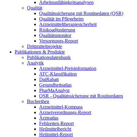
Arbeitsunfähigkeitsanalysen
Qualität
Qualitätssicherung mit Routinedaten (QSR)
Qualität im Pflegeheim
Arzneimitteltherapiesicherheit
Risikoadjustierung
Qualitätsmonitor
Versorgungs-Report
Drittmittelprojekte
Publikationen & Produkte
Publikationsdatenbank
Analytik
Arzneimittel-Preisinformation
ATC-Klassifikation
DatRabatt
Gesundheitsatlas
PharMaAnalyst
QSR - Qualitätssicherung mit Routinedaten
Buchreihen
Arzneimittel-Kompass
Arzneiverordnungs-Report
Ärzteatlas
Fehlzeiten-Report
Heilmittelbericht
Heilmittel-Report