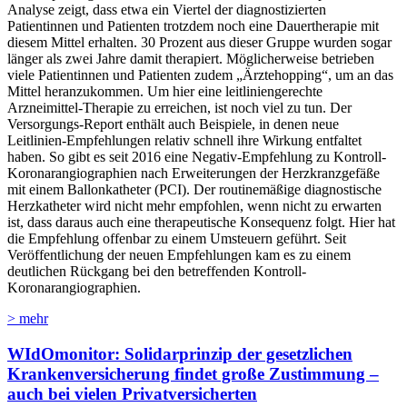
Analyse zeigt, dass etwa ein Viertel der diagnostizierten
Patientinnen und Patienten trotzdem noch eine Dauertherapie mit
diesem Mittel erhalten. 30 Prozent aus dieser Gruppe wurden sogar
länger als zwei Jahre damit therapiert. Möglicherweise betrieben
viele Patientinnen und Patienten zudem „Ärztehopping“, um an das
Mittel heranzukommen. Um hier eine leitliniengerechte
Arzneimittel-Therapie zu erreichen, ist noch viel zu tun. Der
Versorgungs-Report enthält auch Beispiele, in denen neue
Leitlinien-Empfehlungen relativ schnell ihre Wirkung entfaltet
haben. So gibt es seit 2016 eine Negativ-Empfehlung zu Kontroll-
Koronarangiographien nach Erweiterungen der Herzkranzgefäße
mit einem Ballonkatheter (PCI). Der routinemäßige diagnostische
Herzkatheter wird nicht mehr empfohlen, wenn nicht zu erwarten
ist, dass daraus auch eine therapeutische Konsequenz folgt. Hier hat
die Empfehlung offenbar zu einem Umsteuern geführt. Seit
Veröffentlichung der neuen Empfehlungen kam es zu einem
deutlichen Rückgang bei den betreffenden Kontroll-
Koronarangiographien.
> mehr
WIdOmonitor: Solidarprinzip der gesetzlichen
Krankenversicherung findet große Zustimmung –
auch bei vielen Privatversicherten