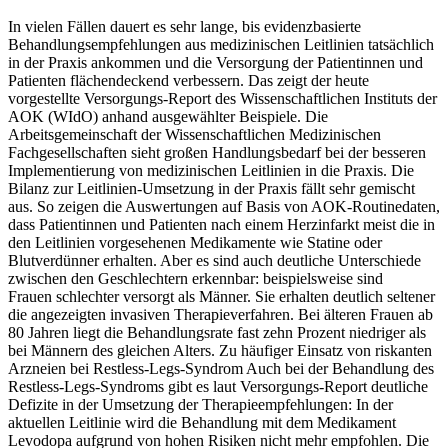
In vielen Fällen dauert es sehr lange, bis evidenzbasierte
Behandlungsempfehlungen aus medizinischen Leitlinien tatsächlich
in der Praxis ankommen und die Versorgung der Patientinnen und
Patienten flächendeckend verbessern. Das zeigt der heute
vorgestellte Versorgungs-Report des Wissenschaftlichen Instituts der
AOK (WIdO) anhand ausgewählter Beispiele. Die
Arbeitsgemeinschaft der Wissenschaftlichen Medizinischen
Fachgesellschaften sieht großen Handlungsbedarf bei der besseren
Implementierung von medizinischen Leitlinien in die Praxis. Die
Bilanz zur Leitlinien-Umsetzung in der Praxis fällt sehr gemischt
aus. So zeigen die Auswertungen auf Basis von AOK-Routinedaten,
dass Patientinnen und Patienten nach einem Herzinfarkt meist die in
den Leitlinien vorgesehenen Medikamente wie Statine oder
Blutverdünner erhalten. Aber es sind auch deutliche Unterschiede
zwischen den Geschlechtern erkennbar: beispielsweise sind
Frauen schlechter versorgt als Männer. Sie erhalten deutlich seltener
die angezeigten invasiven Therapieverfahren. Bei älteren Frauen ab
80 Jahren liegt die Behandlungsrate fast zehn Prozent niedriger als
bei Männern des gleichen Alters. Zu häufiger Einsatz von riskanten
Arzneien bei Restless-Legs-Syndrom Auch bei der Behandlung des
Restless-Legs-Syndroms gibt es laut Versorgungs-Report deutliche
Defizite in der Umsetzung der Therapieempfehlungen: In der
aktuellen Leitlinie wird die Behandlung mit dem Medikament
Levodopa aufgrund von hohen Risiken nicht mehr empfohlen. Die