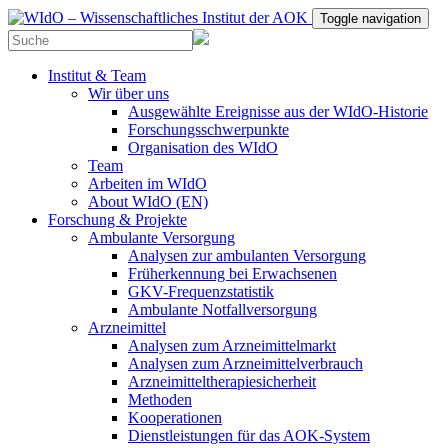
Toggle navigation
Institut & Team
Wir über uns
Ausgewählte Ereignisse aus der WIdO-Historie
Forschungsschwerpunkte
Organisation des WIdO
Team
Arbeiten im WIdO
About WIdO (EN)
Forschung & Projekte
Ambulante Versorgung
Analysen zur ambulanten Versorgung
Früherkennung bei Erwachsenen
GKV-Frequenzstatistik
Ambulante Notfallversorgung
Arzneimittel
Analysen zum Arzneimittelmarkt
Analysen zum Arzneimittelverbrauch
Arzneimitteltherapiesicherheit
Methoden
Kooperationen
Dienstleistungen für das AOK-System