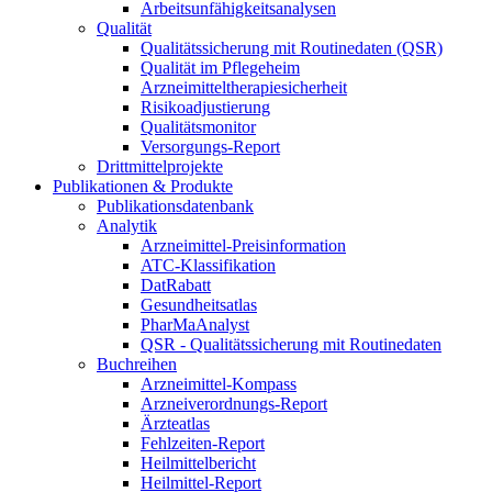
Arbeitsunfähigkeitsanalysen
Qualität
Qualitätssicherung mit Routinedaten (QSR)
Qualität im Pflegeheim
Arzneimitteltherapiesicherheit
Risikoadjustierung
Qualitätsmonitor
Versorgungs-Report
Drittmittelprojekte
Publikationen & Produkte
Publikationsdatenbank
Analytik
Arzneimittel-Preisinformation
ATC-Klassifikation
DatRabatt
Gesundheitsatlas
PharMaAnalyst
QSR - Qualitätssicherung mit Routinedaten
Buchreihen
Arzneimittel-Kompass
Arzneiverordnungs-Report
Ärzteatlas
Fehlzeiten-Report
Heilmittelbericht
Heilmittel-Report