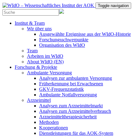
Toggle navigation
Institut & Team
Wir über uns
Ausgewählte Ereignisse aus der WIdO-Historie
Forschungsschwerpunkte
Organisation des WIdO
Team
Arbeiten im WIdO
About WIdO (EN)
Forschung & Projekte
Ambulante Versorgung
Analysen zur ambulanten Versorgung
Früherkennung bei Erwachsenen
GKV-Frequenzstatistik
Ambulante Notfallversorgung
Arzneimittel
Analysen zum Arzneimittelmarkt
Analysen zum Arzneimittelverbrauch
Arzneimitteltherapiesicherheit
Methoden
Kooperationen
Dienstleistungen für das AOK-System