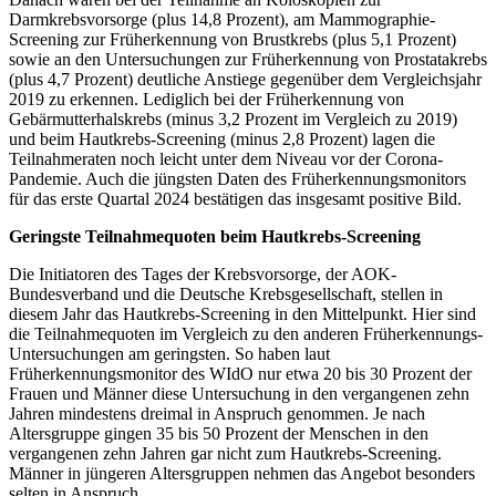
Darmkrebsvorsorge (plus 14,8 Prozent), am Mammographie-
Screening zur Früherkennung von Brustkrebs (plus 5,1 Prozent)
sowie an den Untersuchungen zur Früherkennung von Prostatakrebs
(plus 4,7 Prozent) deutliche Anstiege gegenüber dem Vergleichsjahr
2019 zu erkennen. Lediglich bei der Früherkennung von
Gebärmutterhalskrebs (minus 3,2 Prozent im Vergleich zu 2019)
und beim Hautkrebs-Screening (minus 2,8 Prozent) lagen die
Teilnahmeraten noch leicht unter dem Niveau vor der Corona-
Pandemie. Auch die jüngsten Daten des Früherkennungsmonitors
für das erste Quartal 2024 bestätigen das insgesamt positive Bild.
Geringste Teilnahmequoten beim Hautkrebs-Screening
Die Initiatoren des Tages der Krebsvorsorge, der AOK-
Bundesverband und die Deutsche Krebsgesellschaft, stellen in
diesem Jahr das Hautkrebs-Screening in den Mittelpunkt. Hier sind
die Teilnahmequoten im Vergleich zu den anderen Früherkennungs-
Untersuchungen am geringsten. So haben laut
Früherkennungsmonitor des WIdO nur etwa 20 bis 30 Prozent der
Frauen und Männer diese Untersuchung in den vergangenen zehn
Jahren mindestens dreimal in Anspruch genommen. Je nach
Altersgruppe gingen 35 bis 50 Prozent der Menschen in den
vergangenen zehn Jahren gar nicht zum Hautkrebs-Screening.
Männer in jüngeren Altersgruppen nehmen das Angebot besonders
selten in Anspruch.