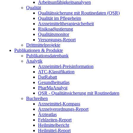
Arbeitsunfähigkeitsanalysen
Qualität
Qualitätssicherung mit Routinedaten (QSR)
Qualität im Pflegeheim
Arzneimitteltherapiesicherheit
Risikoadjustierung
Qualitätsmonitor
Versorgungs-Report
Drittmittelprojekte
Publikationen & Produkte
Publikationsdatenbank
Analytik
Arzneimittel-Preisinformation
ATC-Klassifikation
DatRabatt
Gesundheitsatlas
PharMaAnalyst
QSR - Qualitätssicherung mit Routinedaten
Buchreihen
Arzneimittel-Kompass
Arzneiverordnungs-Report
Ärzteatlas
Fehlzeiten-Report
Heilmittelbericht
Heilmittel-Report