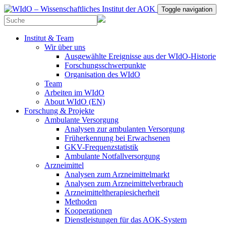
Toggle navigation
Institut & Team
Wir über uns
Ausgewählte Ereignisse aus der WIdO-Historie
Forschungsschwerpunkte
Organisation des WIdO
Team
Arbeiten im WIdO
About WIdO (EN)
Forschung & Projekte
Ambulante Versorgung
Analysen zur ambulanten Versorgung
Früherkennung bei Erwachsenen
GKV-Frequenzstatistik
Ambulante Notfallversorgung
Arzneimittel
Analysen zum Arzneimittelmarkt
Analysen zum Arzneimittelverbrauch
Arzneimitteltherapiesicherheit
Methoden
Kooperationen
Dienstleistungen für das AOK-System