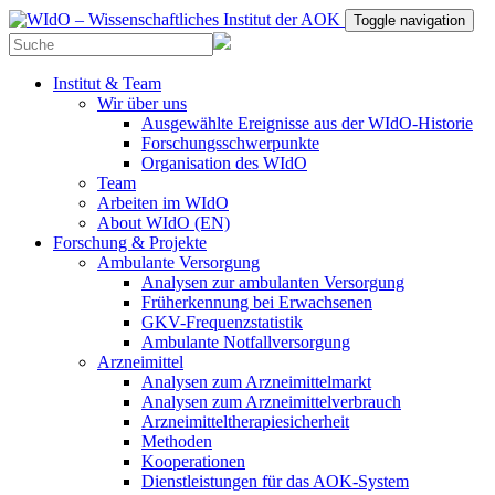
Toggle navigation
Institut & Team
Wir über uns
Ausgewählte Ereignisse aus der WIdO-Historie
Forschungsschwerpunkte
Organisation des WIdO
Team
Arbeiten im WIdO
About WIdO (EN)
Forschung & Projekte
Ambulante Versorgung
Analysen zur ambulanten Versorgung
Früherkennung bei Erwachsenen
GKV-Frequenzstatistik
Ambulante Notfallversorgung
Arzneimittel
Analysen zum Arzneimittelmarkt
Analysen zum Arzneimittelverbrauch
Arzneimitteltherapiesicherheit
Methoden
Kooperationen
Dienstleistungen für das AOK-System