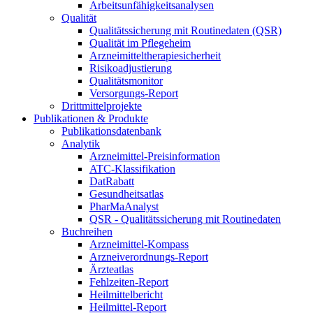
Arbeitsunfähigkeitsanalysen
Qualität
Qualitätssicherung mit Routinedaten (QSR)
Qualität im Pflegeheim
Arzneimitteltherapiesicherheit
Risikoadjustierung
Qualitätsmonitor
Versorgungs-Report
Drittmittelprojekte
Publikationen & Produkte
Publikationsdatenbank
Analytik
Arzneimittel-Preisinformation
ATC-Klassifikation
DatRabatt
Gesundheitsatlas
PharMaAnalyst
QSR - Qualitätssicherung mit Routinedaten
Buchreihen
Arzneimittel-Kompass
Arzneiverordnungs-Report
Ärzteatlas
Fehlzeiten-Report
Heilmittelbericht
Heilmittel-Report