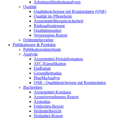
Arbeitsunfähigkeitsanalysen
Qualität
Qualitätssicherung mit Routinedaten (QSR)
Qualität im Pflegeheim
Arzneimitteltherapiesicherheit
Risikoadjustierung
Qualitätsmonitor
Versorgungs-Report
Drittmittelprojekte
Publikationen & Produkte
Publikationsdatenbank
Analytik
Arzneimittel-Preisinformation
ATC-Klassifikation
DatRabatt
Gesundheitsatlas
PharMaAnalyst
QSR - Qualitätssicherung mit Routinedaten
Buchreihen
Arzneimittel-Kompass
Arzneiverordnungs-Report
Ärzteatlas
Fehlzeiten-Report
Heilmittelbericht
Heilmittel-Report