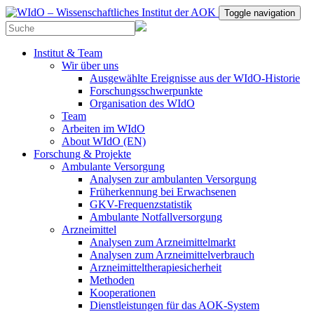
Toggle navigation
Institut & Team
Wir über uns
Ausgewählte Ereignisse aus der WIdO-Historie
Forschungsschwerpunkte
Organisation des WIdO
Team
Arbeiten im WIdO
About WIdO (EN)
Forschung & Projekte
Ambulante Versorgung
Analysen zur ambulanten Versorgung
Früherkennung bei Erwachsenen
GKV-Frequenzstatistik
Ambulante Notfallversorgung
Arzneimittel
Analysen zum Arzneimittelmarkt
Analysen zum Arzneimittelverbrauch
Arzneimitteltherapiesicherheit
Methoden
Kooperationen
Dienstleistungen für das AOK-System