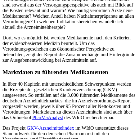
sind sowohl aus der Versorgungsperspektive als auch mit Blick auf
die Kosten relevant und warum? Wie häufig verordnen Ärzte neue
Medikamente? Welchen Anteil haben Nachahmerpräparate an allen
Verordnungen? In welchen Indikationsbereichen wandelt sich
aktuell die Arzneimitteltherapie?
Dort, wo es möglich ist, werden Medikamente nach den Kriterien
der evidenzbasierten Medizin beurteilt. Um das
Verordnungsgeschehen aus ökonomischer Perspektive zu
beleuchten, zeigt der Report die Zusammenhänge und Hintergründe
zur Ausgabenentwicklung bei Arzneimitteln auf.
Marktdaten zu führenden Medikamenten
In über 40 Kapiteln mit unterschiedlichen Schwerpunkten werden
die Rezepte der gesetzlichen Krankenversicherung (GKV)
ausgewertet. So entfallen auf die 3.000 führenden Medikamente des
deutschen Arzneimittelmarktes, die im Arzneiverordnungs-Report
vorgestellt werden, jeweils über 95 Prozent aller Nettokosten und
Verordnungen. Marktdaten zu diesen Arzneimitteln sind auch über
das Onlinetool
PharMaAnalyst
des WIdO recherchierbar.
Das Projekt
GKV-Arzneimittelindex
im WIdO unterstützt dieses
Standardwerk für den deutschen Pharmamarkt mit den