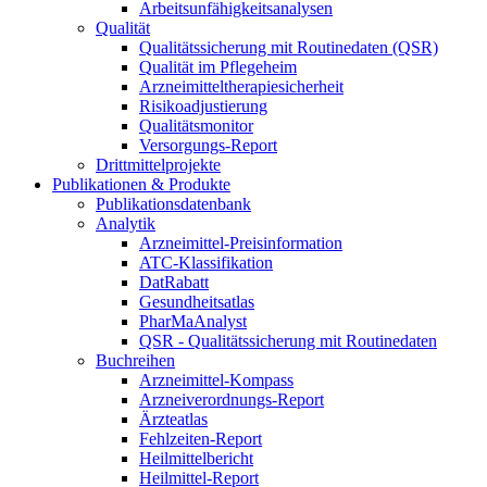
Arbeitsunfähigkeitsanalysen
Qualität
Qualitätssicherung mit Routinedaten (QSR)
Qualität im Pflegeheim
Arzneimitteltherapiesicherheit
Risikoadjustierung
Qualitätsmonitor
Versorgungs-Report
Drittmittelprojekte
Publikationen & Produkte
Publikationsdatenbank
Analytik
Arzneimittel-Preisinformation
ATC-Klassifikation
DatRabatt
Gesundheitsatlas
PharMaAnalyst
QSR - Qualitätssicherung mit Routinedaten
Buchreihen
Arzneimittel-Kompass
Arzneiverordnungs-Report
Ärzteatlas
Fehlzeiten-Report
Heilmittelbericht
Heilmittel-Report