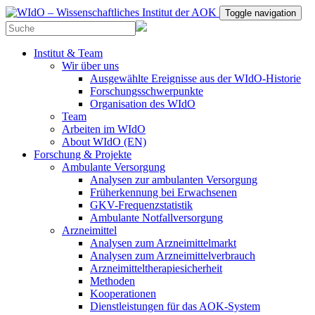
Toggle navigation
Institut & Team
Wir über uns
Ausgewählte Ereignisse aus der WIdO-Historie
Forschungsschwerpunkte
Organisation des WIdO
Team
Arbeiten im WIdO
About WIdO (EN)
Forschung & Projekte
Ambulante Versorgung
Analysen zur ambulanten Versorgung
Früherkennung bei Erwachsenen
GKV-Frequenzstatistik
Ambulante Notfallversorgung
Arzneimittel
Analysen zum Arzneimittelmarkt
Analysen zum Arzneimittelverbrauch
Arzneimitteltherapiesicherheit
Methoden
Kooperationen
Dienstleistungen für das AOK-System