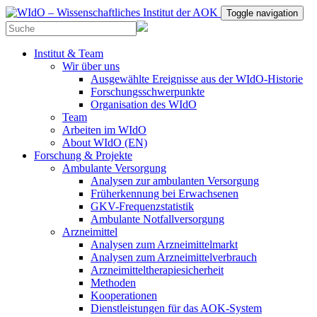
Toggle navigation
Institut & Team
Wir über uns
Ausgewählte Ereignisse aus der WIdO-Historie
Forschungsschwerpunkte
Organisation des WIdO
Team
Arbeiten im WIdO
About WIdO (EN)
Forschung & Projekte
Ambulante Versorgung
Analysen zur ambulanten Versorgung
Früherkennung bei Erwachsenen
GKV-Frequenzstatistik
Ambulante Notfallversorgung
Arzneimittel
Analysen zum Arzneimittelmarkt
Analysen zum Arzneimittelverbrauch
Arzneimitteltherapiesicherheit
Methoden
Kooperationen
Dienstleistungen für das AOK-System