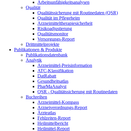
Arbeitsunfähigkeitsanalysen
Qualität
Qualitätssicherung mit Routinedaten (QSR)
Qualität im Pflegeheim
Arzneimitteltherapiesicherheit
Risikoadjustierung
Qualitätsmonitor
Versorgungs-Report
Drittmittelprojekte
Publikationen & Produkte
Publikationsdatenbank
Analytik
Arzneimittel-Preisinformation
ATC-Klassifikation
DatRabatt
Gesundheitsatlas
PharMaAnalyst
QSR - Qualitätssicherung mit Routinedaten
Buchreihen
Arzneimittel-Kompass
Arzneiverordnungs-Report
Ärzteatlas
Fehlzeiten-Report
Heilmittelbericht
Heilmittel-Report