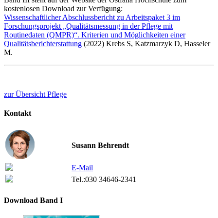
kostenlosen Download zur Verfügung:
Wissenschaftlicher Abschlussbericht zu Arbeitspaket 3 im
Forschungsprojekt „Qualitätsmessung in der Pflege mit
Routinedaten (QMPR)“. Kriterien und Möglichkeiten einer
Qualitätsberichterstattung
(2022) Krebs S, Katzmarzyk D, Hasseler
M.
zur Übersicht Pflege
Kontakt
Susann Behrendt
E-Mail
Tel.:
030 34646-2341
Download Band I