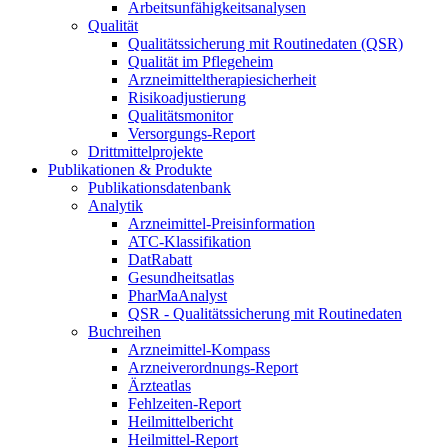
Arbeitsunfähigkeitsanalysen
Qualität
Qualitätssicherung mit Routinedaten (QSR)
Qualität im Pflegeheim
Arzneimitteltherapiesicherheit
Risikoadjustierung
Qualitätsmonitor
Versorgungs-Report
Drittmittelprojekte
Publikationen & Produkte
Publikationsdatenbank
Analytik
Arzneimittel-Preisinformation
ATC-Klassifikation
DatRabatt
Gesundheitsatlas
PharMaAnalyst
QSR - Qualitätssicherung mit Routinedaten
Buchreihen
Arzneimittel-Kompass
Arzneiverordnungs-Report
Ärzteatlas
Fehlzeiten-Report
Heilmittelbericht
Heilmittel-Report