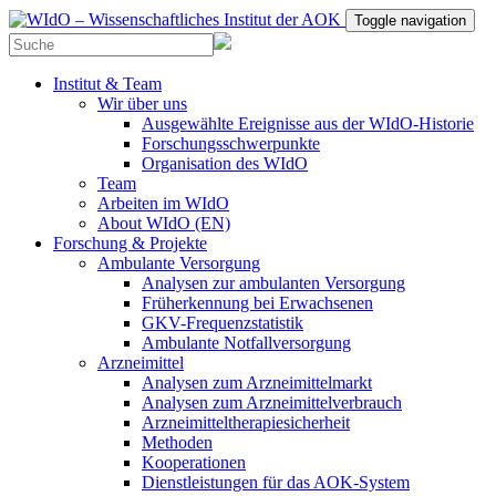
Toggle navigation
Institut & Team
Wir über uns
Ausgewählte Ereignisse aus der WIdO-Historie
Forschungsschwerpunkte
Organisation des WIdO
Team
Arbeiten im WIdO
About WIdO (EN)
Forschung & Projekte
Ambulante Versorgung
Analysen zur ambulanten Versorgung
Früherkennung bei Erwachsenen
GKV-Frequenzstatistik
Ambulante Notfallversorgung
Arzneimittel
Analysen zum Arzneimittelmarkt
Analysen zum Arzneimittelverbrauch
Arzneimitteltherapiesicherheit
Methoden
Kooperationen
Dienstleistungen für das AOK-System