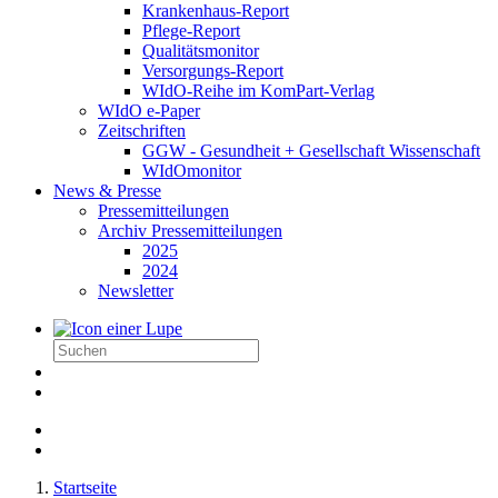
Krankenhaus-Report
Pflege-Report
Qualitätsmonitor
Versorgungs-Report
WIdO-Reihe im KomPart-Verlag
WIdO e-Paper
Zeitschriften
GGW - Gesundheit + Gesellschaft Wissenschaft
WIdOmonitor
News & Presse
Pressemitteilungen
Archiv Pressemitteilungen
2025
2024
Newsletter
Startseite