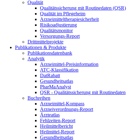
Qualität
Qualitätssicherung mit Routinedaten (QSR)
Qualität im Pflegeheim
Arzneimitteltherapiesicherheit
Risikoadjustierung
Qualitätsmonitor
Versorgungs-Report
Drittmittelprojekte
Publikationen & Produkte
Publikationsdatenbank
Analytik
Arzneimittel-Preisinformation
ATC-Klassifikation
DatRabatt
Gesundheitsatlas
PharMaAnalyst
QSR - Qualitätssicherung mit Routinedaten
Buchreihen
Arzneimittel-Kompass
Arzneiverordnungs-Report
Ärzteatlas
Fehlzeiten-Report
Heilmittelbericht
Heilmittel-Report
Gesundheitsatlas