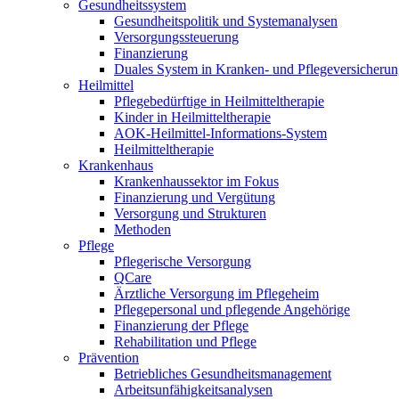
Gesundheitssystem
Gesundheitspolitik und Systemanalysen
Versorgungssteuerung
Finanzierung
Duales System in Kranken- und Pflegeversicheru
Heilmittel
Pflegebedürftige in Heilmitteltherapie
Kinder in Heilmitteltherapie
AOK-Heilmittel-Informations-System
Heilmitteltherapie
Krankenhaus
Krankenhaussektor im Fokus
Finanzierung und Vergütung
Versorgung und Strukturen
Methoden
Pflege
Pflegerische Versorgung
QCare
Ärztliche Versorgung im Pflegeheim
Pflegepersonal und pflegende Angehörige
Finanzierung der Pflege
Rehabilitation und Pflege
Prävention
Betriebliches Gesundheitsmanagement
Arbeitsunfähigkeitsanalysen