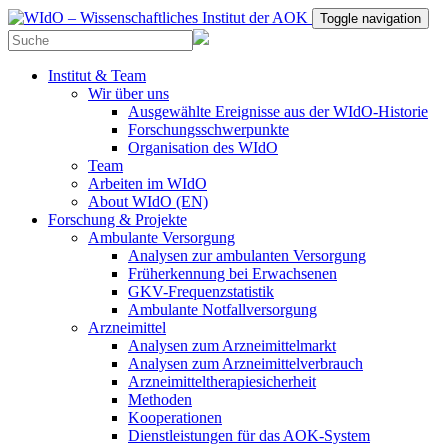
Toggle navigation
Institut & Team
Wir über uns
Ausgewählte Ereignisse aus der WIdO-Historie
Forschungsschwerpunkte
Organisation des WIdO
Team
Arbeiten im WIdO
About WIdO (EN)
Forschung & Projekte
Ambulante Versorgung
Analysen zur ambulanten Versorgung
Früherkennung bei Erwachsenen
GKV-Frequenzstatistik
Ambulante Notfallversorgung
Arzneimittel
Analysen zum Arzneimittelmarkt
Analysen zum Arzneimittelverbrauch
Arzneimitteltherapiesicherheit
Methoden
Kooperationen
Dienstleistungen für das AOK-System