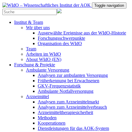
Toggle navigation
Institut & Team
Wir über uns
Ausgewählte Ereignisse aus der WIdO-Historie
Forschungsschwerpunkte
Organisation des WIdO
Team
Arbeiten im WIdO
About WIdO (EN)
Forschung & Projekte
Ambulante Versorgung
Analysen zur ambulanten Versorgung
Früherkennung bei Erwachsenen
GKV-Frequenzstatistik
Ambulante Notfallversorgung
Arzneimittel
Analysen zum Arzneimittelmarkt
Analysen zum Arzneimittelverbrauch
Arzneimitteltherapiesicherheit
Methoden
Kooperationen
Dienstleistungen für das AOK-System