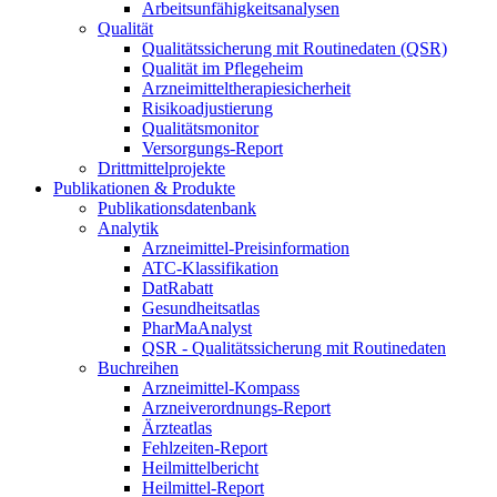
Arbeitsunfähigkeitsanalysen
Qualität
Qualitätssicherung mit Routinedaten (QSR)
Qualität im Pflegeheim
Arzneimitteltherapiesicherheit
Risikoadjustierung
Qualitätsmonitor
Versorgungs-Report
Drittmittelprojekte
Publikationen & Produkte
Publikationsdatenbank
Analytik
Arzneimittel-Preisinformation
ATC-Klassifikation
DatRabatt
Gesundheitsatlas
PharMaAnalyst
QSR - Qualitätssicherung mit Routinedaten
Buchreihen
Arzneimittel-Kompass
Arzneiverordnungs-Report
Ärzteatlas
Fehlzeiten-Report
Heilmittelbericht
Heilmittel-Report