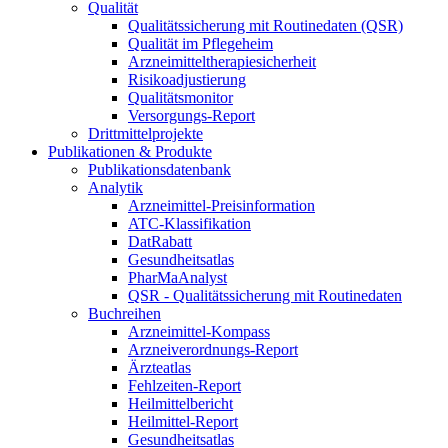
Qualität
Qualitätssicherung mit Routinedaten (QSR)
Qualität im Pflegeheim
Arzneimitteltherapiesicherheit
Risikoadjustierung
Qualitätsmonitor
Versorgungs-Report
Drittmittelprojekte
Publikationen & Produkte
Publikationsdatenbank
Analytik
Arzneimittel-Preisinformation
ATC-Klassifikation
DatRabatt
Gesundheitsatlas
PharMaAnalyst
QSR - Qualitätssicherung mit Routinedaten
Buchreihen
Arzneimittel-Kompass
Arzneiverordnungs-Report
Ärzteatlas
Fehlzeiten-Report
Heilmittelbericht
Heilmittel-Report
Gesundheitsatlas