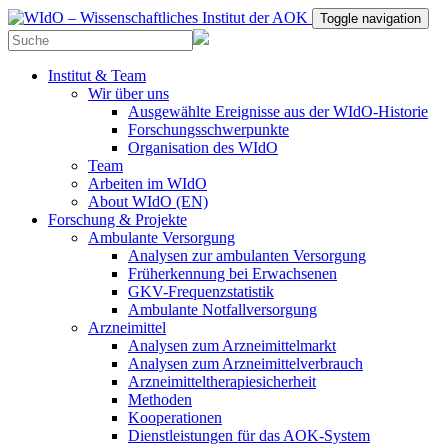
Toggle navigation
Institut & Team
Wir über uns
Ausgewählte Ereignisse aus der WIdO-Historie
Forschungsschwerpunkte
Organisation des WIdO
Team
Arbeiten im WIdO
About WIdO (EN)
Forschung & Projekte
Ambulante Versorgung
Analysen zur ambulanten Versorgung
Früherkennung bei Erwachsenen
GKV-Frequenzstatistik
Ambulante Notfallversorgung
Arzneimittel
Analysen zum Arzneimittelmarkt
Analysen zum Arzneimittelverbrauch
Arzneimitteltherapiesicherheit
Methoden
Kooperationen
Dienstleistungen für das AOK-System