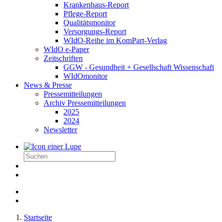
Krankenhaus-Report
Pflege-Report
Qualitätsmonitor
Versorgungs-Report
WIdO-Reihe im KomPart-Verlag
WIdO e-Paper
Zeitschriften
GGW - Gesundheit + Gesellschaft Wissenschaft
WIdOmonitor
News & Presse
Pressemitteilungen
Archiv Pressemitteilungen
2025
2024
Newsletter
Startseite