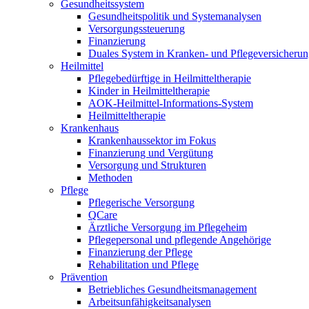
Gesundheitssystem
Gesundheitspolitik und Systemanalysen
Versorgungssteuerung
Finanzierung
Duales System in Kranken- und Pflegeversicheru
Heilmittel
Pflegebedürftige in Heilmitteltherapie
Kinder in Heilmitteltherapie
AOK-Heilmittel-Informations-System
Heilmitteltherapie
Krankenhaus
Krankenhaussektor im Fokus
Finanzierung und Vergütung
Versorgung und Strukturen
Methoden
Pflege
Pflegerische Versorgung
QCare
Ärztliche Versorgung im Pflegeheim
Pflegepersonal und pflegende Angehörige
Finanzierung der Pflege
Rehabilitation und Pflege
Prävention
Betriebliches Gesundheitsmanagement
Arbeitsunfähigkeitsanalysen