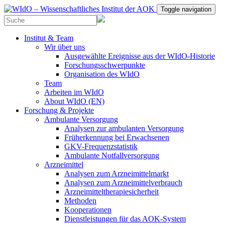
Toggle navigation
Institut & Team
Wir über uns
Ausgewählte Ereignisse aus der WIdO-Historie
Forschungsschwerpunkte
Organisation des WIdO
Team
Arbeiten im WIdO
About WIdO (EN)
Forschung & Projekte
Ambulante Versorgung
Analysen zur ambulanten Versorgung
Früherkennung bei Erwachsenen
GKV-Frequenzstatistik
Ambulante Notfallversorgung
Arzneimittel
Analysen zum Arzneimittelmarkt
Analysen zum Arzneimittelverbrauch
Arzneimitteltherapiesicherheit
Methoden
Kooperationen
Dienstleistungen für das AOK-System