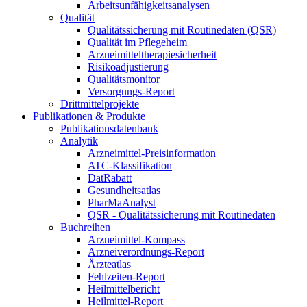
Arbeitsunfähigkeitsanalysen
Qualität
Qualitätssicherung mit Routinedaten (QSR)
Qualität im Pflegeheim
Arzneimitteltherapiesicherheit
Risikoadjustierung
Qualitätsmonitor
Versorgungs-Report
Drittmittelprojekte
Publikationen & Produkte
Publikationsdatenbank
Analytik
Arzneimittel-Preisinformation
ATC-Klassifikation
DatRabatt
Gesundheitsatlas
PharMaAnalyst
QSR - Qualitätssicherung mit Routinedaten
Buchreihen
Arzneimittel-Kompass
Arzneiverordnungs-Report
Ärzteatlas
Fehlzeiten-Report
Heilmittelbericht
Heilmittel-Report