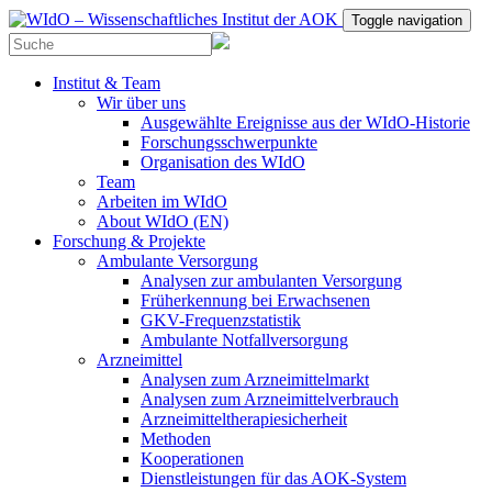
Toggle navigation
Institut & Team
Wir über uns
Ausgewählte Ereignisse aus der WIdO-Historie
Forschungsschwerpunkte
Organisation des WIdO
Team
Arbeiten im WIdO
About WIdO (EN)
Forschung & Projekte
Ambulante Versorgung
Analysen zur ambulanten Versorgung
Früherkennung bei Erwachsenen
GKV-Frequenzstatistik
Ambulante Notfallversorgung
Arzneimittel
Analysen zum Arzneimittelmarkt
Analysen zum Arzneimittelverbrauch
Arzneimitteltherapiesicherheit
Methoden
Kooperationen
Dienstleistungen für das AOK-System