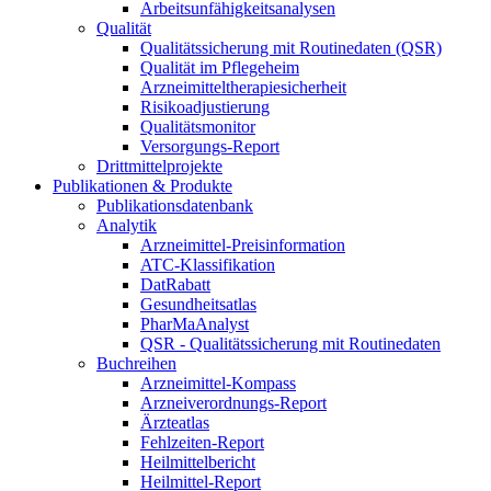
Arbeitsunfähigkeitsanalysen
Qualität
Qualitätssicherung mit Routinedaten (QSR)
Qualität im Pflegeheim
Arzneimitteltherapiesicherheit
Risikoadjustierung
Qualitätsmonitor
Versorgungs-Report
Drittmittelprojekte
Publikationen & Produkte
Publikationsdatenbank
Analytik
Arzneimittel-Preisinformation
ATC-Klassifikation
DatRabatt
Gesundheitsatlas
PharMaAnalyst
QSR - Qualitätssicherung mit Routinedaten
Buchreihen
Arzneimittel-Kompass
Arzneiverordnungs-Report
Ärzteatlas
Fehlzeiten-Report
Heilmittelbericht
Heilmittel-Report