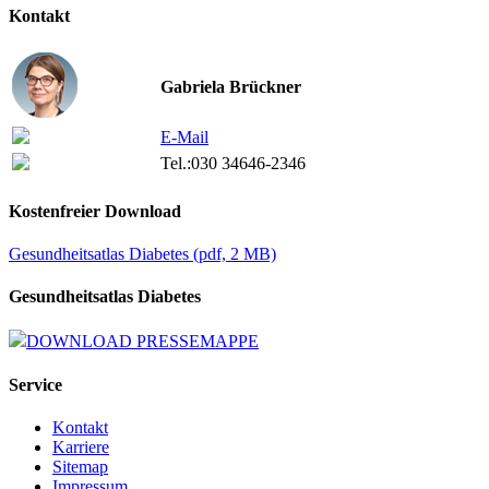
Kontakt
Gabriela Brückner
E-Mail
Tel.:
030 34646-2346
Kostenfreier Download
Gesundheitsatlas Diabetes
(
pdf,
2 MB)
Gesundheitsatlas Diabetes
DOWNLOAD PRESSEMAPPE
Service
Kontakt
Karriere
Sitemap
Impressum